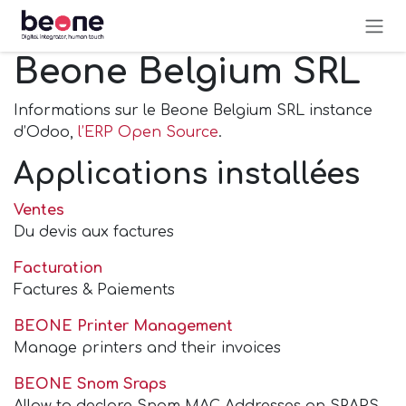
Se rendre au contenu
Beone Belgium SRL
Informations sur le Beone Belgium SRL instance
d’Odoo,
l’ERP Open Source
.
Applications installées
Ventes
Du devis aux factures
Facturation
Factures & Paiements
BEONE Printer Management
Manage printers and their invoices
BEONE Snom Sraps
Allow to declare Snom MAC Addresses on SRAPS